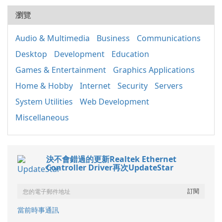
瀏覽
Audio & Multimedia
Business
Communications
Desktop
Development
Education
Games & Entertainment
Graphics Applications
Home & Hobby
Internet
Security
Servers
System Utilities
Web Development
Miscellaneous
決不會錯過的更新Realtek Ethernet
Controller Driver再次UpdateStar
當前時事通訊