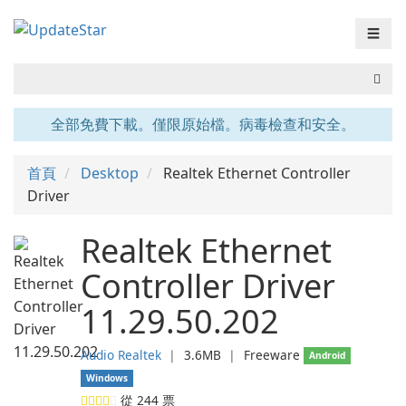
☰
全部免費下載。僅限原始檔。病毒檢查和安全。
首頁
Desktop
Realtek Ethernet Controller
Driver
Realtek Ethernet
Controller Driver
11.29.50.202
Audio Realtek
❘
3.6MB
❘
Freeware
Android
Windows
從
244
票