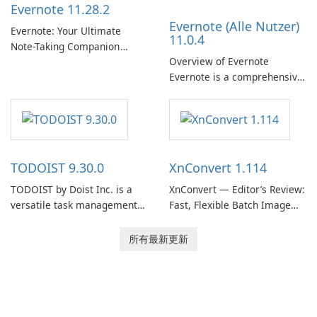
Evernote 11.28.2
Spotify …
organizations and users who
Evernote (Alle Nutzer)
need predictable …
Evernote: Your Ultimate
11.0.4
Note-Taking Companion
Overview of Evernote
Evernote, developed by
Evernote is a comprehensive
EverNote Corp., is a versatile
note-taking and organization
note-taking application that
software designed to help
helps users capture ideas,
users capture, organize, and
organize to-do lists, and keep
access information across
track of important
multiple devices.
information.
TODOIST 9.30.0
XnConvert 1.114
TODOIST by Doist Inc. is a
XnConvert — Editor’s Review:
versatile task management
Fast, Flexible Batch Image
tool designed to help
Converter for Windows,
individuals and teams
macOS and Linux XnConvert
所有最新更新
organize their work and
is a polished, cross-platform
increase productivity.
batch image processor from
XnSoft that balances depth
and simplicity.