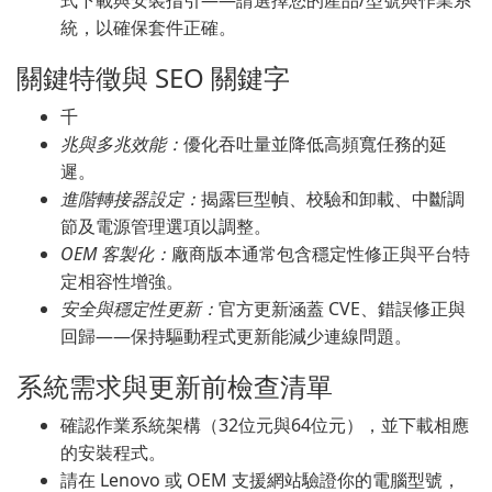
式下載與安裝指引——請選擇您的產品/型號與作業系
統，以確保套件正確。
關鍵特徵與 SEO 關鍵字
千
兆與多兆效能：
優化吞吐量並降低高頻寬任務的延
遲。
進階轉接器設定：
揭露巨型幀、校驗和卸載、中斷調
節及電源管理選項以調整。
OEM 客製化：
廠商版本通常包含穩定性修正與平台特
定相容性增強。
安全與穩定性更新：
官方更新涵蓋 CVE、錯誤修正與
回歸——保持驅動程式更新能減少連線問題。
系統需求與更新前檢查清單
確認作業系統架構（32位元與64位元），並下載相應
的安裝程式。
請在 Lenovo 或 OEM 支援網站驗證你的電腦型號，