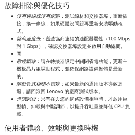
故障排除與優化技巧
沒有連線或沒有網路：
測試線材和交換器埠，重新插
接，換一條線，如果硬體沒問題再重新安裝驅動程
式。
協商速度低：檢查
協商連結的適配器屬性（100 Mbps
對 1 Gbps），確認交換器埠設定並啟用自動協商。
間
歇性斷線：
請在轉接器設定中關閉省電功能，更新主
機板晶片組驅動程式，並確保網路設備韌體是最新
的。
驅動程式相關不穩定：
如果最新的通用版本導致迴
退，請回滾回 Lenovo 的廠商測試版本。
進階調校：
只有在與您的網路設備相容時，才啟用巨
型幀、卸載與中斷調節，以提升吞吐量並降低 CPU 負
載。
使用者體驗、效能與更換時機