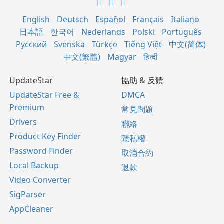
English
Deutsch
Español
Français
Italiano
日本語
한국어
Nederlands
Polski
Português
Русский
Svenska
Türkçe
Tiếng Việt
中文(简体)
中文(繁體)
Magyar
हिन्दी
UpdateStar
協助 & 反饋
UpdateStar Free &
DMCA
Premium
常見問題
Drivers
聯絡
Product Key Finder
隱私權
Password Finder
取消合約
Local Backup
退款
Video Converter
SigParser
AppCleaner