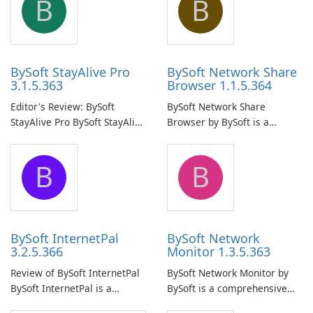
B
B
BySoft StayAlive Pro
BySoft Network Share
3.1.5.363
Browser 1.1.5.364
Editor's Review: BySoft
BySoft Network Share
StayAlive Pro BySoft StayAlive
Browser by BySoft is a
Pro is a reliable software
comprehensive software
application designed to
application that allows users
B
B
ensure the continuous and
to easily browse and manage
uninterrupted operation of
shared folders on their
your computer system.
network.
BySoft InternetPal
BySoft Network
3.2.5.366
Monitor 1.3.5.363
Review of BySoft InternetPal
BySoft Network Monitor by
BySoft InternetPal is a
BySoft is a comprehensive
comprehensive software
network monitoring software