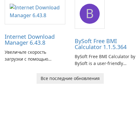
application designed to
designed to help businesses
B
monitor your internet
effectively manage their
connection and provide real-
network infrastructure.
time insights into its
performance.
Internet Download
BySoft Free BMI
Manager 6.43.8
Calculator 1.1.5.364
Увеличьте скорость
BySoft Free BMI Calculator by
загрузки с помощью
BySoft is a user-friendly
Internet Download Manager!
software application
designed to help you
Все последние обновления
calculate your Body Mass
Index quickly and accurately.