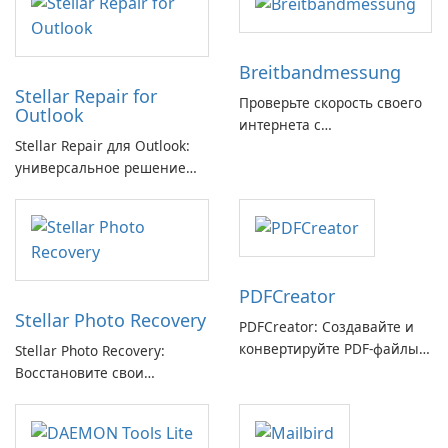
Breitbandmessung
Stellar Repair for
Проверьте скорость своего
Outlook
интернета с
Stellar Repair для Outlook:
Breitbandmessung от zafaco
универсальное решение
GmbH!
для восстановления
электронной почты
PDFCreator
Stellar Photo Recovery
PDFCreator: Создавайте и
конвертируйте PDF-файлы с
Stellar Photo Recovery:
легкостью!
Восстановите свои
потерянные воспоминания
с легкостью