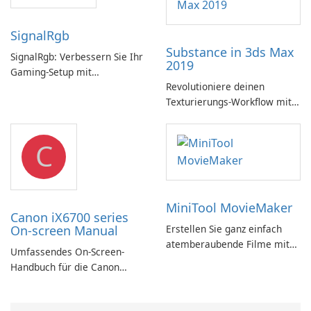
SignalRgb
Substance in 3ds Max
SignalRgb: Verbessern Sie Ihr
2019
Gaming-Setup mit
Revolutioniere deinen
beeindruckenden RGB-
Texturierungs-Workflow mit
Effekten
Substance in 3ds Max 2019!
C
MiniTool MovieMaker
Canon iX6700 series
On-screen Manual
Erstellen Sie ganz einfach
atemberaubende Filme mit
Umfassendes On-Screen-
MiniTool MovieMaker.
Handbuch für die Canon
iX6700-Serie