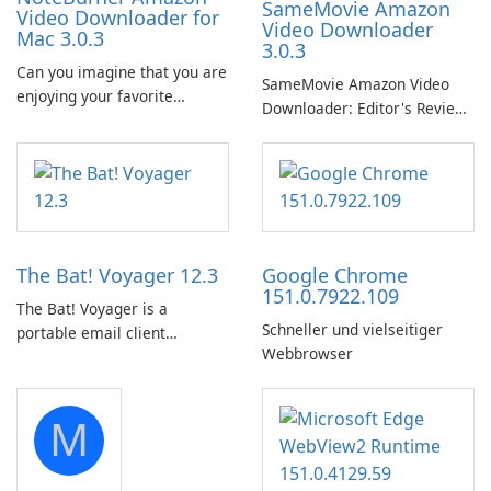
SameMovie Amazon
Video Downloader for
Video Downloader
Mac 3.0.3
3.0.3
Can you imagine that you are
SameMovie Amazon Video
enjoying your favorite
Downloader: Editor's Review
Amazon movies or TV shows
SameMovie Amazon Video
lying on the beach, camping
Downloader is a desktop
in the woods or even during
utility for saving Amazon
your long commute to work
Prime Video titles and other
by subway?
Amazon web-player content
to local drives in MP4 or MKV.
The Bat! Voyager 12.3
Google Chrome
151.0.7922.109
The Bat! Voyager is a
Schneller und vielseitiger
portable email client
Webbrowser
software which you can
launch from any USB or
portable media on any
M
computer running Microsoft
Windows.