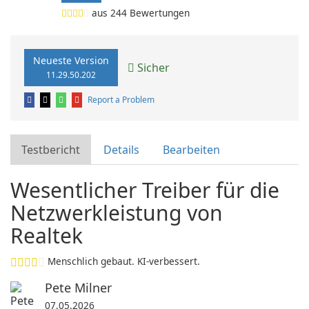
aus
244
Bewertungen
Neueste Version
Sicher
11.29.50.202
Report a Problem
Testbericht
Details
Bearbeiten
Wesentlicher Treiber für die
Netzwerkleistung von
Realtek
Menschlich gebaut. KI-verbessert.
Pete Milner
07.05.2026